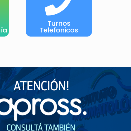

Turnos
ía
Telefonicos