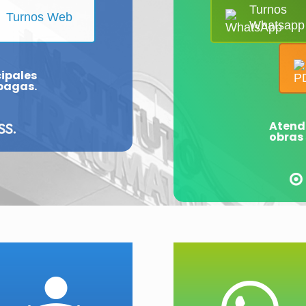
Turnos
Turnos Web
Whatsapp
ipales
epagas.
Atend
obras 