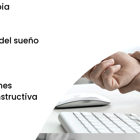
pia
del sueño
nes
nstructiva